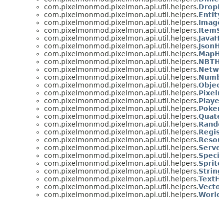
com.pixelmonmod.pixelmon.api.util.helpers.
Drop
com.pixelmonmod.pixelmon.api.util.helpers.
Enti
com.pixelmonmod.pixelmon.api.util.helpers.
Imag
com.pixelmonmod.pixelmon.api.util.helpers.
Item
com.pixelmonmod.pixelmon.api.util.helpers.
Java
com.pixelmonmod.pixelmon.api.util.helpers.
Json
com.pixelmonmod.pixelmon.api.util.helpers.
MapH
com.pixelmonmod.pixelmon.api.util.helpers.
NBTH
com.pixelmonmod.pixelmon.api.util.helpers.
Netw
com.pixelmonmod.pixelmon.api.util.helpers.
Numb
com.pixelmonmod.pixelmon.api.util.helpers.
Obje
com.pixelmonmod.pixelmon.api.util.helpers.
Pixe
com.pixelmonmod.pixelmon.api.util.helpers.
Play
com.pixelmonmod.pixelmon.api.util.helpers.
Poke
com.pixelmonmod.pixelmon.api.util.helpers.
Quat
com.pixelmonmod.pixelmon.api.util.helpers.
Rand
com.pixelmonmod.pixelmon.api.util.helpers.
Regi
com.pixelmonmod.pixelmon.api.util.helpers.
Reso
com.pixelmonmod.pixelmon.api.util.helpers.
Serv
com.pixelmonmod.pixelmon.api.util.helpers.
Spec
com.pixelmonmod.pixelmon.api.util.helpers.
Spri
com.pixelmonmod.pixelmon.api.util.helpers.
Stri
com.pixelmonmod.pixelmon.api.util.helpers.
Text
com.pixelmonmod.pixelmon.api.util.helpers.
Vect
com.pixelmonmod.pixelmon.api.util.helpers.
Worl