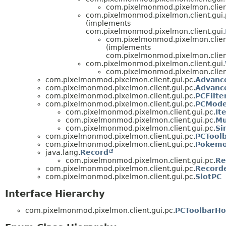
com.pixelmonmod.pixelmon.client
com.pixelmonmod.pixelmon.client.gui.
(implements
com.pixelmonmod.pixelmon.client.gui.
com.pixelmonmod.pixelmon.client
(implements
com.pixelmonmod.pixelmon.client
com.pixelmonmod.pixelmon.client.gui.
com.pixelmonmod.pixelmon.client
com.pixelmonmod.pixelmon.client.gui.pc.
Advanc
com.pixelmonmod.pixelmon.client.gui.pc.
Advanc
com.pixelmonmod.pixelmon.client.gui.pc.
PCFilte
com.pixelmonmod.pixelmon.client.gui.pc.
PCMod
com.pixelmonmod.pixelmon.client.gui.pc.
It
com.pixelmonmod.pixelmon.client.gui.pc.
Mu
com.pixelmonmod.pixelmon.client.gui.pc.
Si
com.pixelmonmod.pixelmon.client.gui.pc.
PCTool
com.pixelmonmod.pixelmon.client.gui.pc.
Pokem
java.lang.
Record
com.pixelmonmod.pixelmon.client.gui.pc.
Re
com.pixelmonmod.pixelmon.client.gui.pc.
Record
com.pixelmonmod.pixelmon.client.gui.pc.
SlotPC
Interface Hierarchy
com.pixelmonmod.pixelmon.client.gui.pc.
PCToolbarHo