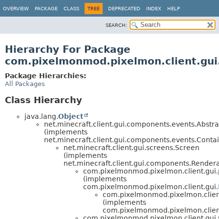
OVERVIEW
PACKAGE
CLASS
TREE
DEPRECATED
INDEX
HELP
SEARCH:
Hierarchy For Package
com.pixelmonmod.pixelmon.client.gui
Package Hierarchies:
All Packages
Class Hierarchy
java.lang.
Object
net.minecraft.client.gui.components.events.Abst
(implements
net.minecraft.client.gui.components.events.Conta
net.minecraft.client.gui.screens.Screen
(implements
net.minecraft.client.gui.components.Render
com.pixelmonmod.pixelmon.client.gui.
(implements
com.pixelmonmod.pixelmon.client.gui.
com.pixelmonmod.pixelmon.client
(implements
com.pixelmonmod.pixelmon.client
com.pixelmonmod.pixelmon.client.gui.